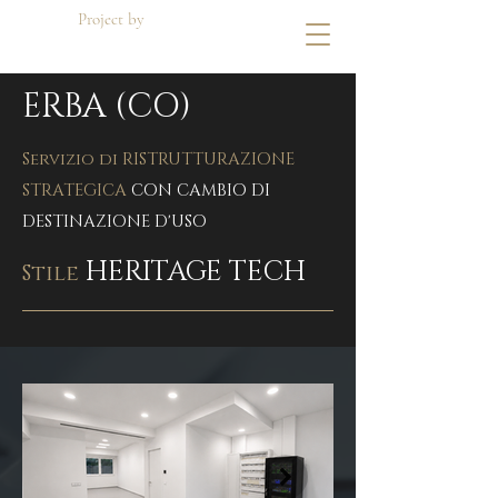
Project by
Di Dato Building
ERBA (CO)
Servizio di RISTRUTTURAZIONE
STRATEGICA
CON CAMBIO DI
DESTINAZIONE D'USO
HERITAGE TECH
Stile