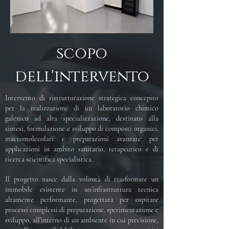
scopo
dell'intervento
Intervento di ristrutturazione strategica concepito
per la realizzazione di un laboratorio chimico
galenico ad alta specializzazione, destinato alla
sintesi, formulazione e sviluppo di composti organici,
macromolecolari e preparazioni avanzate per
applicazioni in ambito sanitario, terapeutico e di
ricerca scientifica specialistica.
Il progetto nasce dalla volontà di trasformare un
immobile esistente in un’infrastruttura tecnica
altamente performante, progettata per ospitare
processi complessi di preparazione, sperimentazione e
sviluppo, all’interno di un ambiente in cui precisione,