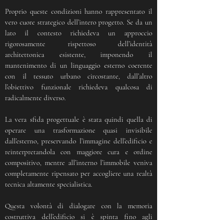
Proprio queste condizioni hanno rappresentato il
vero cuore strategico dell’intero progetto. Se da un
lato il contesto richiedeva un approccio
rigorosamente rispettoso dell’identità
architettonica esistente, imponendo il
mantenimento di un linguaggio esterno coerente
con il tessuto urbano circostante, dall’altro
l’obiettivo funzionale richiedeva qualcosa di
radicalmente diverso.
La vera sfida progettuale è stata quindi quella di
operare una trasformazione quasi invisibile
dall’esterno, preservando l’immagine dell’edificio e
reinterpretandola con maggiore cura e ordine
compositivo, mentre all’interno l’immobile veniva
completamente ripensato per accogliere una realtà
tecnica altamente specialistica.
Questa volontà di dialogare con la memoria
costruttiva dell’edificio si è spinta fino agli