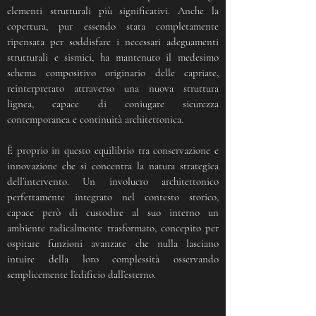
elementi strutturali più significativi. Anche la
copertura, pur essendo stata completamente
ripensata per soddisfare i necessari adeguamenti
strutturali e sismici, ha mantenuto il medesimo
schema compositivo originario delle capriate,
reinterpretato attraverso una nuova struttura
lignea, capace di coniugare sicurezza
contemporanea e continuità architettonica.
È proprio in questo equilibrio tra conservazione e
innovazione che si concentra la natura strategica
dell’intervento. Un involucro architettonico
perfettamente integrato nel contesto storico,
capace però di custodire al suo interno un
ambiente radicalmente trasformato, concepito per
ospitare funzioni avanzate che nulla lasciano
intuire della loro complessità osservando
semplicemente l’edificio dall’esterno.