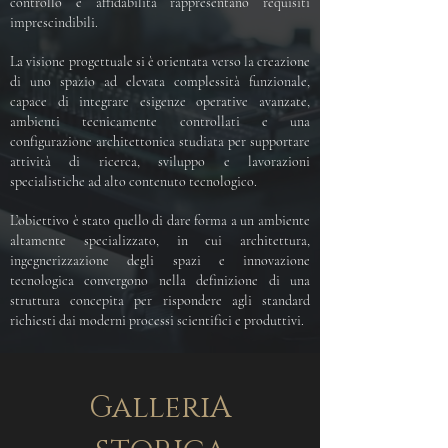
controllo e affidabilità rappresentano requisiti
imprescindibili.
La visione progettuale si è orientata verso la creazione
di uno spazio ad elevata complessità funzionale,
capace di integrare esigenze operative avanzate,
ambienti tecnicamente controllati e una
configurazione architettonica studiata per supportare
attività di ricerca, sviluppo e lavorazioni
specialistiche ad alto contenuto tecnologico.
L’obiettivo è stato quello di dare forma a un ambiente
altamente specializzato, in cui architettura,
ingegnerizzazione degli spazi e innovazione
tecnologica convergono nella definizione di una
struttura concepita per rispondere agli standard
richiesti dai moderni processi scientifici e produttivi.
GalleriA