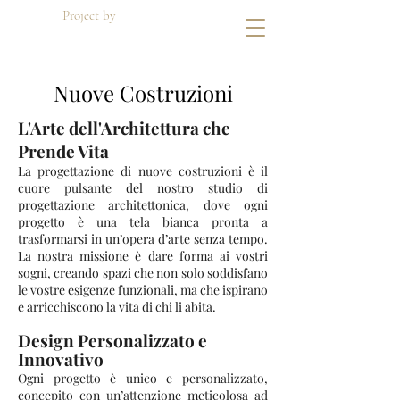
Project by
Di Dato Building
Nuove Costruzioni
L'Arte dell'Architettura che
Prende Vita
La progettazione di nuove costruzioni è il
cuore pulsante del nostro studio di
progettazione architettonica, dove ogni
progetto è una tela bianca pronta a
trasformarsi in un’opera d’arte senza tempo.
La nostra missione è dare forma ai vostri
sogni, creando spazi che non solo soddisfano
le vostre esigenze funzionali, ma che ispirano
e arricchiscono la vita di chi li abita.
Design Personalizzato e
Innovativo
Ogni progetto è unico e personalizzato,
concepito con un’attenzione meticolosa ad