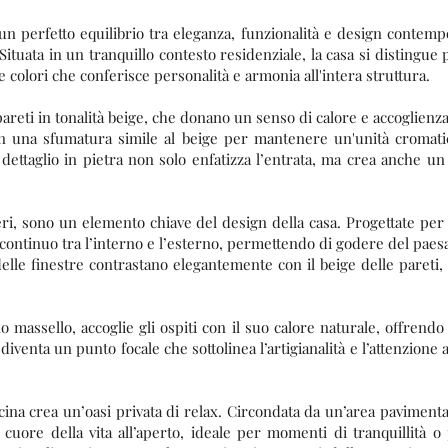
n perfetto equilibrio tra eleganza, funzionalità e design contem
 Situata in un tranquillo contesto residenziale, la casa si distingue 
 e colori che conferisce personalità e armonia all'intera struttura.
pareti in tonalità beige, che donano un senso di calore e accoglienza
ta in una sfumatura simile al beige per mantenere un'unità croma
 dettaglio in pietra non solo enfatizza l’entrata, ma crea anche u
neri, sono un elemento chiave del design della casa. Progettate per
ontinuo tra l’interno e l’esterno, permettendo di godere del paesag
i delle finestre contrastano elegantemente con il beige delle pare
no massello, accoglie gli ospiti con il suo calore naturale, offrendo
iventa un punto focale che sottolinea l’artigianalità e l’attenzione 
iscina crea un’oasi privata di relax. Circondata da un’area pavimenta
il cuore della vita all’aperto, ideale per momenti di tranquillità o 