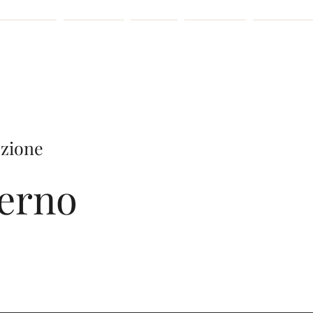
Chi siamo
Progetti
Servizi
Contatti
Prenota o
uzione
derno