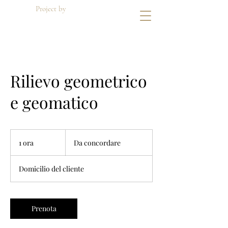
Project by
Di Dato Building
Rilievo geometrico
e geomatico
Da
concordare
1 ora
1
Da concordare
o
r
Domicilio del cliente
Prenota