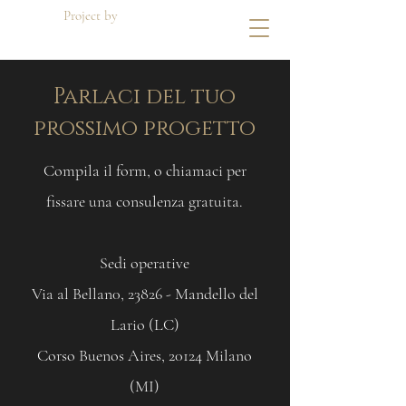
Project by
Di Dato Building
Parlaci
del tuo
prossimo
progetto
Compila il form, o chiamaci per
fissare una consulenza gratuita.
Sedi operative
Via al Bellan0, 23826 - Mandello del
Lario (LC)
Corso Buenos Aires, 20124 Milano
(MI)