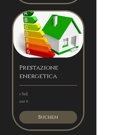
Prestazione
energetica
1 Std.
220
220 €
Euro
Buchen