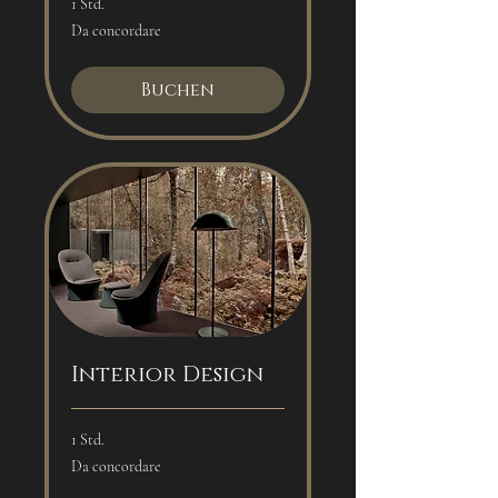
1 Std.
Da
Da concordare
concordare
Buchen
Interior Design
1 Std.
Da
Da concordare
concordare