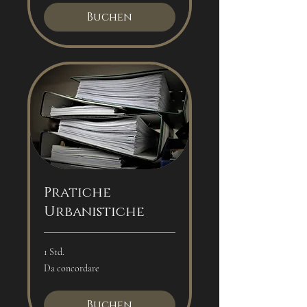
Buchen
Pratiche
Urbanistiche
1 Std.
Da
Da concordare
concordare
Buchen