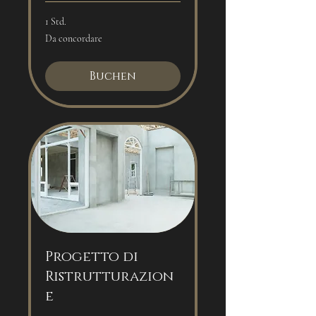
1 Std.
Da
Da concordare
concordare
Buchen
Progetto di
Ristrutturazion
e