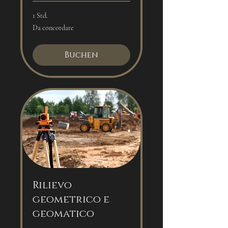
1 Std.
Da
Da concordare
concordare
Buchen
Rilievo
geometrico e
geomatico