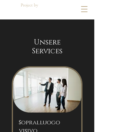
Project by
Di Dato Building
Unsere
Services
Sopralluogo
visivo