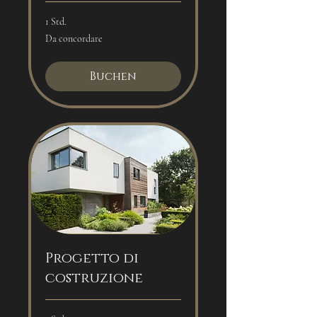
1 Std.
Da
Da concordare
concordare
Buchen
Progetto di
costruzione