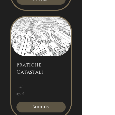
Pratiche
Catastali
1 Std.
250
250 €
Euro
Buchen